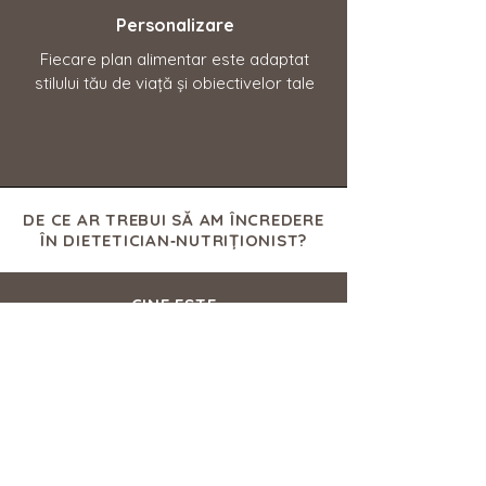
Personalizare
Fiecare plan alimentar este adaptat
stilului tău de viață și obiectivelor tale
DE CE AR TREBUI SĂ AM ÎNCREDERE
ÎN DIETETICIAN‑NUTRIȚIONIST?
CINE ESTE
Un dietetician‑nutriționist este un
profesionist din domeniul
sănătății, recunoscut ca expert în
nutriție și dietetică de autoritățile
naționale, care aplică știința
nutriției în alimentația și educația
grupurilor sau indivizilor, atât în
situații de boală cât și pentru