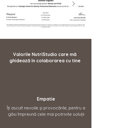
Valorile NutriStudio care mă
ghidează în colaborarea cu tine
Empatie
Îți ascult nevoile și provocările, pentru a
găsi împreună cele mai potrivite soluții