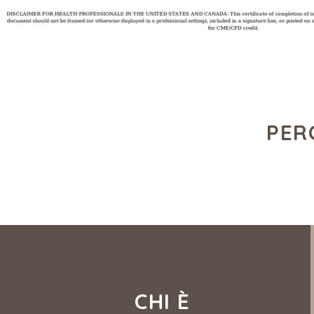
PER
CHI È