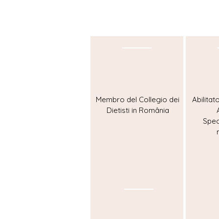
Membro del Collegio dei
Abilitat
Dietisti in România
Speci