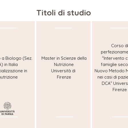
Titoli di studio
Corso d
perfeziona
o a Biologo (Sez.
Master in Scienze della
“Intervento c
A) in Italia
Nutrizione
famiglie seco
alizzazione in
Università di
Nuovo Metodo M
nutrizione
Firenze
nei casi di pazi
DCA” Universi
Firenze