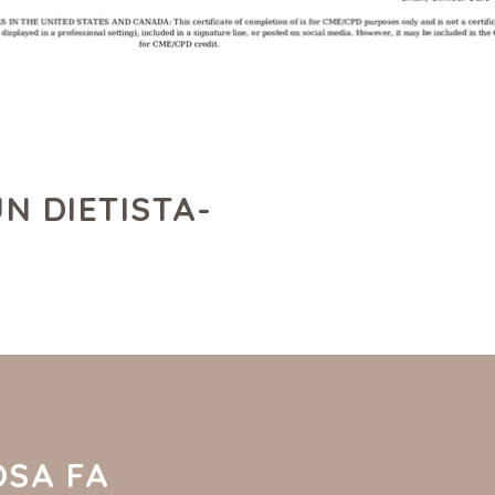
N DIETISTA-
OSA FA