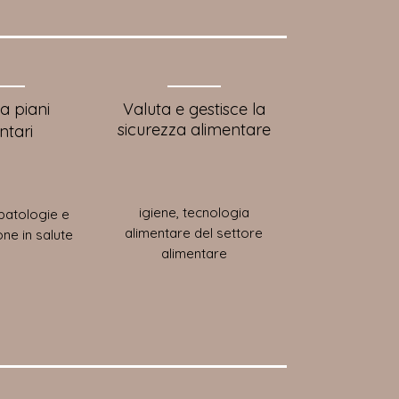
a piani
Valuta e gestisce la
sicurezza alimentare
ntari
igien
e, tecnologia
 patologie e
alimenta
re
del settore
ne in salute
alimentare